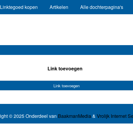
Linktegoed kopen
Artikelen
Alle dochterpagina's
Link toevoegen
Link toevoegen
ight © 2025 Onderdeel van
BaakmanMedia
&
Vrolijk Internet S